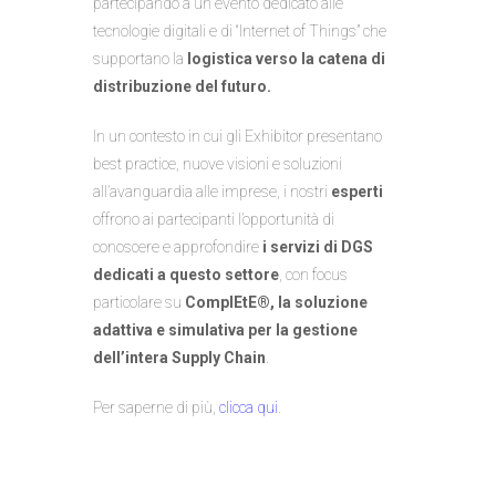
partecipando a un evento dedicato alle
tecnologie digitali e di “Internet of Things” che
supportano la
logistica verso la catena di
distribuzione del futuro.
In un contesto in cui gli Exhibitor presentano
best practice, nuove visioni e soluzioni
all’avanguardia alle imprese, i nostri
esperti
offrono ai partecipanti l’opportunità di
conoscere e approfondire
i servizi di DGS
dedicati a questo settore
, con focus
particolare su
ComplEtE®, la soluzione
adattiva e simulativa per la gestione
dell’intera Supply Chain
.
Per saperne di più,
clicca qui
.