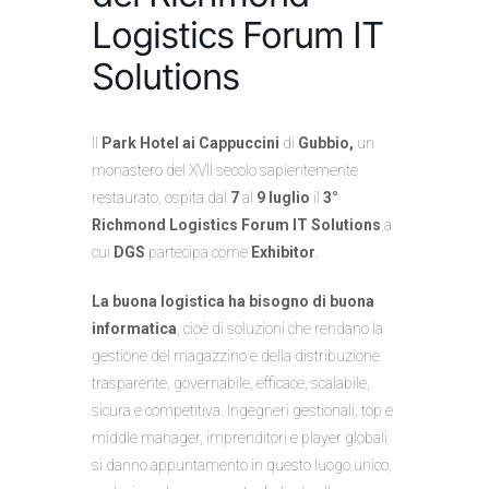
Logistics Forum IT
Solutions
Il
Park Hotel ai Cappuccini
di
Gubbio,
un
monastero del XVII secolo sapientemente
restaurato, ospita dal
7
al
9 luglio
il
3°
Richmond
Logistics Forum IT Solutions
,a
cui
DGS
partecipa come
Exhibitor
.
La buona logistica ha bisogno di buona
informatica
, cioè di soluzioni che rendano la
gestione del magazzino e della distribuzione
trasparente, governabile, efficace, scalabile,
sicura e competitiva. Ingegneri gestionali, top e
middle manager, imprenditori e player globali
si danno appuntamento in questo luogo unico,