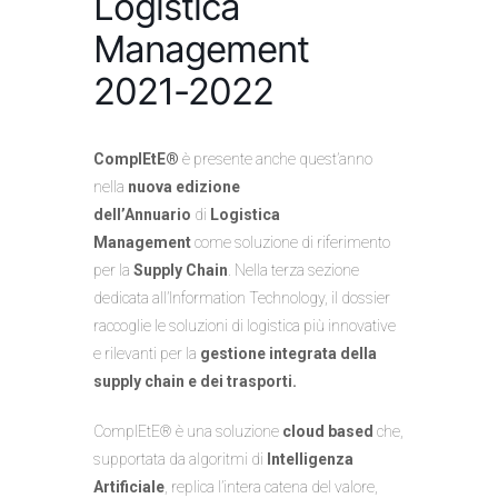
Logistica
Management
2021-2022
ComplEtE®
è presente anche quest’anno
nella
nuova edizione
dell’Annuario
di
Logistica
Management
come soluzione di riferimento
per la
Supply Chain
. Nella terza sezione
dedicata all’Information Technology, il dossier
raccoglie le soluzioni di logistica più innovative
e rilevanti per la
gestione integrata della
supply chain e dei trasporti.
ComplEtE® è una soluzione
cloud based
che,
supportata da algoritmi di
Intelligenza
Artificiale
, replica l’intera catena del valore,