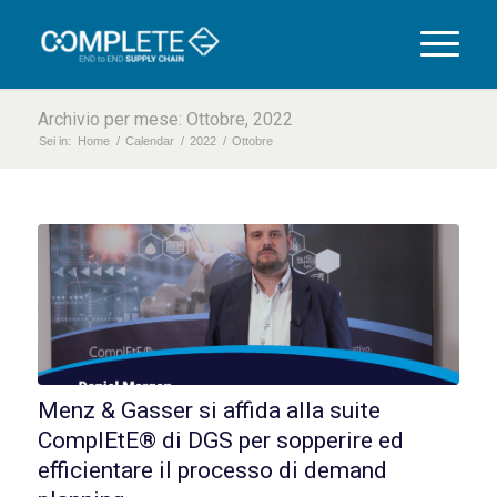
Archivio per mese: Ottobre, 2022
Sei in:
Home
/
Calendar
/
2022
/
Ottobre
Menz & Gasser si affida alla suite
ComplEtE® di DGS per sopperire ed
efficientare il processo di demand