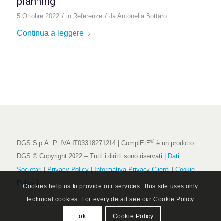
planning
/
/
5 Ottobre 2022
in
Referenze
da
Antonella Bottaro
Continua a leggere
®
DGS S.p.A. P. IVA IT03318271214 | ComplEtE
è un prodotto
DGS © Copyright 2022 – Tutti i diritti sono riservati |
Dati
Societari
|
Privacy Policy
|
Informativa Privacy Clienti
|
Cookie
|
Policy
Cookies help us to provide our services. This site uses only
technical cookies. For every detail see our Cookie Policy
ok
Cookie Policy