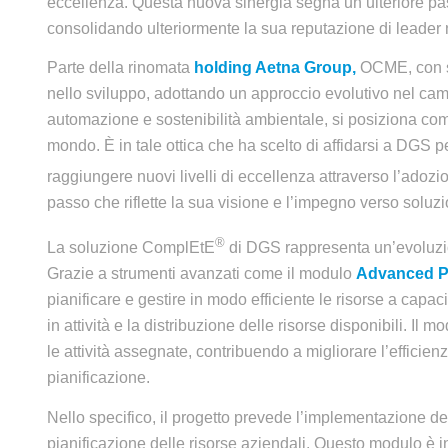
eccellenza. Questa nuova sinergia segna un ulteriore pas
consolidando ulteriormente la sua reputazione di leader n
Parte della rinomata
holding Aetna Group,
OCME, con se
nello sviluppo, adottando un approccio evolutivo nel camp
automazione e sostenibilità ambientale, si posiziona come u
mondo. È in tale ottica che ha scelto di affidarsi a DGS p
raggiungere nuovi livelli di eccellenza attraverso l’adozi
passo che riflette la sua visione e l’impegno verso soluzi
®
La soluzione ComplEtE
di DGS rappresenta un’evoluzi
Grazie a strumenti avanzati come il modulo
Advanced P
pianificare e gestire in modo efficiente le risorse a capa
in attività e la distribuzione delle risorse disponibili. Il
le attività assegnate, contribuendo a migliorare l’efficien
pianificazione.
Nello specifico, il progetto prevede l’implementazione 
pianificazione delle risorse aziendali. Questo modulo è i