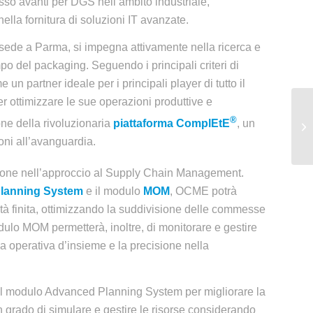
so avanti per DGS nell’ambito industriale,
ella fornitura di soluzioni IT avanzate.
de a Parma, si impegna attivamente nella ricerca e
o del packaging. Seguendo i principali criteri di
n partner ideale per i principali player di tutto il
er ottimizzare le sue operazioni produttive e
®
one della rivoluzionaria
piattaforma ComplEtE
, un
oni all’avanguardia.
one nell’approccio al Supply Chain Management.
lanning System
e il modulo
MOM
, OCME potrà
cità finita, ottimizzando la suddivisione delle commesse
 modulo MOM permetterà, inoltre, di monitorare e gestire
za operativa d’insieme e la precisione nella
del modulo Advanced Planning System per migliorare la
n grado di simulare e gestire le risorse considerando