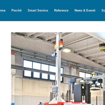
orma
Perchè
Smart Service
Referenze
News & Eventi
So