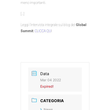
meno importanti.
[…]
Leggi l’intervista integrale sul blog del
Global
Summit
:
CLICCA QUI
Data
Mar 04 2022
Expired!
CATEGORIA
News