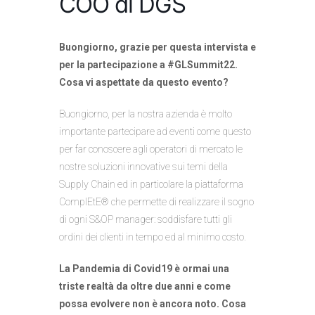
COO di DGS
Buongiorno, grazie per questa intervista e
per la partecipazione a #GLSummit22.
Cosa vi aspettate da questo evento?
Buongiorno, per la nostra azienda è molto
importante partecipare ad eventi come questo
per far conoscere agli operatori di mercato le
nostre soluzioni innovative sui temi della
Supply Chain ed in particolare la piattaforma
ComplEtE® che permette di realizzare il sogno
di ogni S&OP manager: soddisfare tutti gli
ordini dei clienti in tempo ed al minimo costo.
La Pandemia di Covid19 è ormai una
triste realtà da oltre due anni e come
possa evolvere non è ancora noto. Cosa