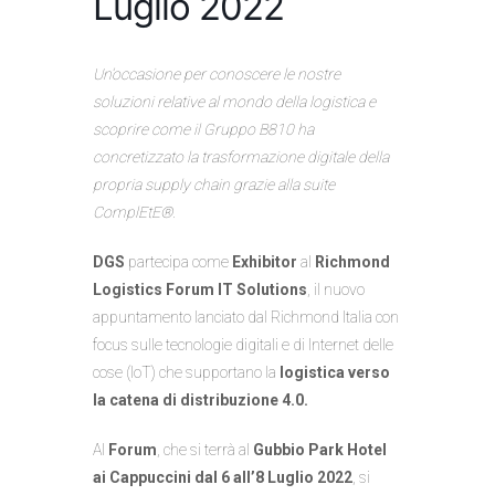
Luglio 2022
Un’occasione per conoscere
le nostre
soluzioni relative al mondo della logistica
e
scoprire come il Gruppo B810 ha
concretizzato la trasformazione digitale della
propria supply chain grazie alla suite
ComplEtE®.
DGS
partecipa come
Exhibitor
al
Richmond
Logistics Forum IT Solutions
, il nuovo
appuntamento lanciato dal Richmond Italia con
focus sulle tecnologie digitali e di Internet delle
cose (IoT) che supportano la
logistica verso
la catena di distribuzione 4.0.
Al
Forum
, che si terrà al
Gubbio
Park Hotel
ai Cappuccini dal 6 all’8 Luglio 2022
, si