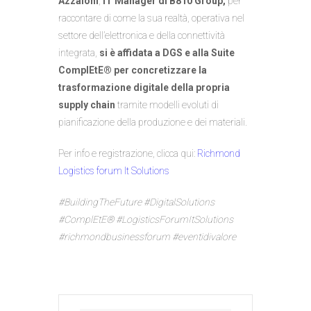
Azzaloni
,
IT Manager di B810 Group,
per
raccontare di come la sua realtà, operativa nel
settore dell’elettronica e della connettività
integrata,
si è affidata a DGS e alla Suite
ComplEtE® per concretizzare la
trasformazione digitale della propria
supply chain
tramite modelli evoluti di
pianificazione della produzione e dei materiali.
Per info e registrazione, clicca qui:
Richmond
Logistics forum It Solutions
#BuildingTheFuture #DigitalSolutions
#ComplEtE® #LogisticsForumItSolutions
#richmondbusinessforum #eventidivalore