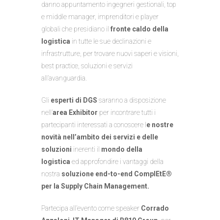
danno appuntamento ingegneri gestionali, top
e middle manager, imprenditori e player
globali che presidiano il
fronte caldo della
logistica
in tutte le sue declinazioni e
infrastrutture, per trovare nuovi saperi e visioni,
best practice, soluzioni e servizi
all’avanguardia.
Gli
esperti di DGS
saranno a disposizione
nell’
area Exhibitor
per incontrare tutti i
partecipanti interessati a conoscere l
e nostre
novità nell’ambito dei servizi e delle
soluzioni
inerenti il
mondo della
logistica
ed approfondire i vantaggi della
nostra
soluzione end-to-end ComplEtE®
per la Supply Chain Management.
Partecipa all’evento come
speaker
Corrado