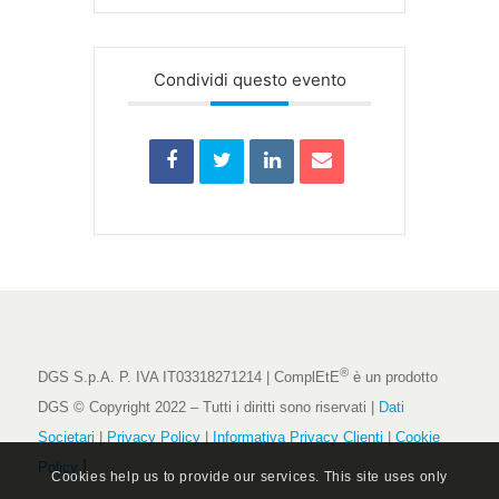
Condividi questo evento
®
DGS S.p.A. P. IVA IT03318271214 | ComplEtE
è un prodotto
DGS © Copyright 2022 – Tutti i diritti sono riservati |
Dati
Societari
|
Privacy Policy
|
Informativa Privacy Clienti
|
Cookie
|
Policy
Cookies help us to provide our services. This site uses only