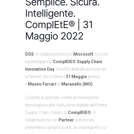
Semplice. Sicura.
Intelligente.
ComplEtE® | 31
Maggio 2022
DGS
, in collaborazione con
Microsoft
, ti invita
a partecipare al
ComplEtE® Supply Chain
Innovation Day
, l’evento dedicato ad Aziende
e Partner, che si terrà il
31 Maggio
presso
il
Museo Ferrari
di
Maranello (MO)
.
Durante la giornata, rivolta all’innovazione
tecnologica e alla rivoluzione digitale dell’intera
Supply Chain, il team di
ComplEtE®
, in
collaborazione con
Partner
selezionati,
presenterà il proprio punto di vista esperto sui