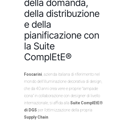
della domanda,
della distribuzione
e della
pianificazione con
la Suite
ComplEtE®
Foscarini
, azienda italiana di riferimento nel
mondo dell’illuminazione decorativa di design,
che da 40 anni crea vere e proprie “lampade
icona” in collaborazione con designer di livello
internazionale, si affida alla
Suite ComplEtE®
di DGS
per l’ottimizzazione della propria
Supply Chain
.