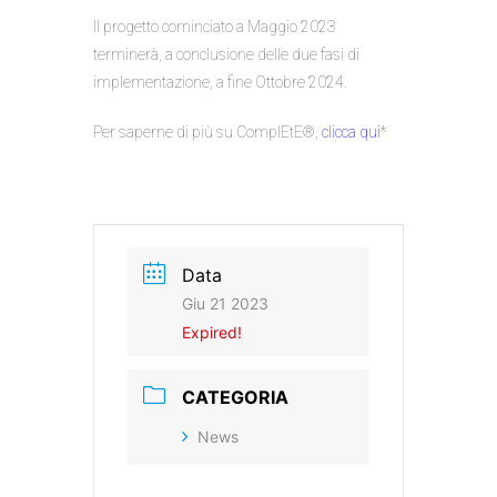
Il progetto cominciato a Maggio 2023
terminerà, a conclusione delle due fasi di
implementazione, a fine Ottobre 2024.
Per saperne di più su ComplEtE®,
clicca qui
*
Data
Giu 21 2023
Expired!
CATEGORIA
News