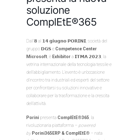
soluzione
ComplEtE®365
Dall’𝟴 al 𝟭𝟰 𝗴𝗶𝘂𝗴𝗻𝗼 𝗣𝗢𝗥𝗜𝗡𝗜, società del
gruppo 𝗗𝗚𝗦 e
Competence Center
Microsoft
, è
Exhibitor
a 𝗜𝗧𝗠𝗔 𝟮𝟬𝟮𝟯, la
vetrina internazionale della tecnologia tessile e
dell’abbigliamento. L’evento è un’occasione
d’incontro tra industriali ed esperti del settore
per confrontarsi su soluzioni innovative e
collaborare per la trasformazione e la crescita
dell’attività.
Porini
presenta
ComplEtE®365
, la
rivoluzionaria piattaforma –
powered
by
Porini365ERP & ComplEtE®
– nata